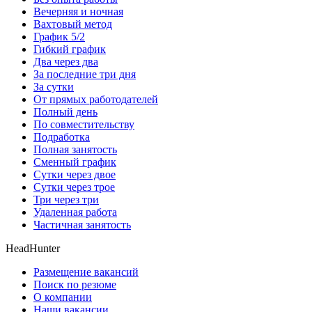
Вечерняя и ночная
Вахтовый метод
График 5/2
Гибкий график
Два через два
За последние три дня
За сутки
От прямых работодателей
Полный день
По совместительству
Подработка
Полная занятость
Сменный график
Сутки через двое
Сутки через трое
Три через три
Удаленная работа
Частичная занятость
HeadHunter
Размещение вакансий
Поиск по резюме
О компании
Наши вакансии